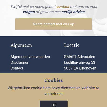
Twijfel niet en neem gerust
contact
met ons op voor
vragen
of gewoon een
eerlijk advies
Neem contact met ons op
Algemeen
Locatie
Algemene voorwaarden
SMART Advocaten
Disclaimer
Luchthavenweg 53
Contact
5657 EA Eindhoven
Bedrijfsinformatie
Cookies
Wij gebruiken cookies om onze diensten en website te
T:
040 284 11 72
verbeteren
KVK: 71181687
info@smartadvocaten.nl
OK