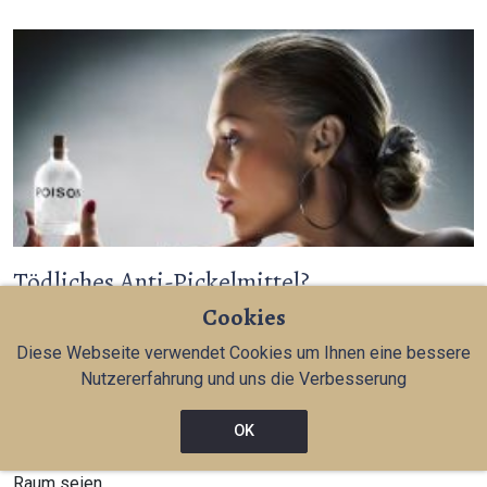
Tödliches Anti-Pickelmittel?
Cookies
Haftungsrecht
Diese Webseite verwendet Cookies um Ihnen eine bessere
Diane-35 ist ein Medikament, das von Ärzten für die
Nutzererfahrung und uns die Verbesserung
Behandlung von Pickeln, fetter Haut oder leichter
Überbehaarung an Frauen verschrieben wird. Minister
Schippers denkt, dass es auch als Antibabypille
OK
verschrieben worden sei. Allein schon im niederländischen
Raum seien