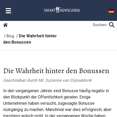
MENU
Die Wahrheit hinter
Blog
den Bonussen
Die Wahrheit hinter den Bonussen
Geschrieben durch
Mr. Suzanne van Dijsseldonk
In den vergangenen Jahren sind Bonusse häufig negativ in
den Blickpunkt der Öffentlichkeit geraten. Einige
Unternehmen haben versucht, zugesagte Bonusse
rückgängig zu machen. Manchmal war dies erfolgreich, aber
meistens jedoch nicht. In der vergangenen Woche haben