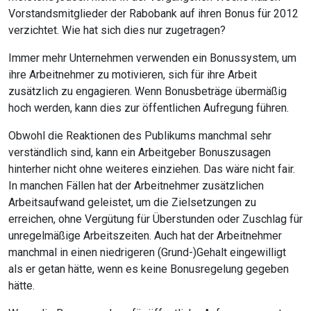
Vorstandsmitglieder der Rabobank auf ihren Bonus für 2012
verzichtet. Wie hat sich dies nur zugetragen?
Immer mehr Unternehmen verwenden ein Bonussystem, um
ihre Arbeitnehmer zu motivieren, sich für ihre Arbeit
zusätzlich zu engagieren. Wenn Bonusbeträge übermäßig
hoch werden, kann dies zur öffentlichen Aufregung führen.
Obwohl die Reaktionen des Publikums manchmal sehr
verständlich sind, kann ein Arbeitgeber Bonuszusagen
hinterher nicht ohne weiteres einziehen. Das wäre nicht fair.
In manchen Fällen hat der Arbeitnehmer zusätzlichen
Arbeitsaufwand geleistet, um die Zielsetzungen zu
erreichen, ohne Vergütung für Überstunden oder Zuschlag für
unregelmäßige Arbeitszeiten. Auch hat der Arbeitnehmer
manchmal in einen niedrigeren (Grund-)Gehalt eingewilligt
als er getan hätte, wenn es keine Bonusregelung gegeben
hätte.