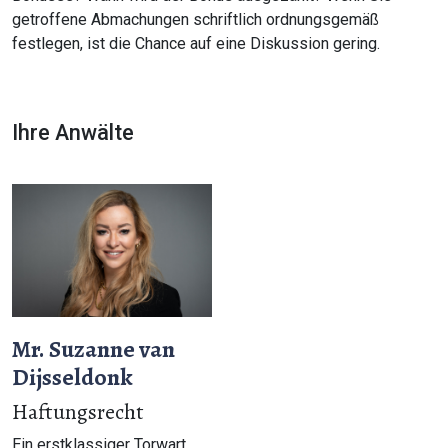
getroffene Abmachungen schriftlich ordnungsgemäß
festlegen, ist die Chance auf eine Diskussion gering.
Ihre Anwälte
Mr. Suzanne van
Dijsseldonk
Haftungsrecht
Ein erstklassiger Torwart.