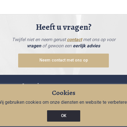
Heeft u vragen?
Twijfel niet en neem gerust
contact
met ons op voor
vragen
of gewoon een
eerlijk advies
Neem contact met ons op
Locatie
Cookies
SMART Advocaten
ij gebruiken cookies om onze diensten en website te verbeter
Luchthavenweg 53
5657 EA Eindhoven
OK