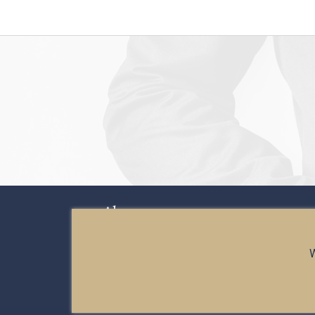
Algemeen
Algemene voorwaarden
W
Disclaimer
Contact