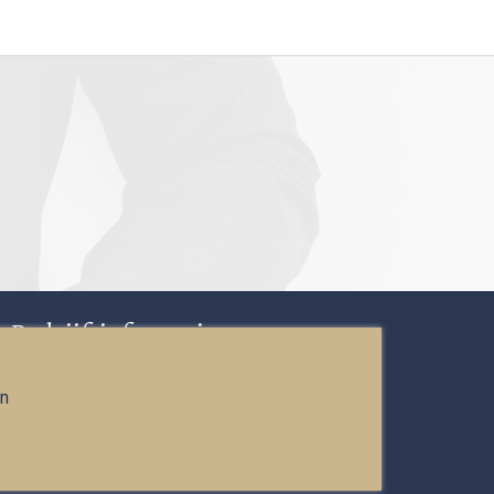
Bedrijfsinformatie
T:
040 284 11 72
en
KVK: 71181687
info@smartadvocaten.nl