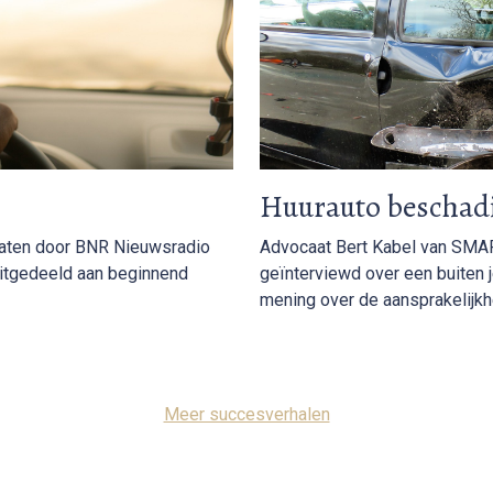
Huurauto beschadi
caten door BNR Nieuwsradio
Advocaat Bert Kabel van SMA
uitgedeeld aan beginnend
geïnterviewd over een buiten j
mening over de aansprakelijkhe
Meer succesverhalen