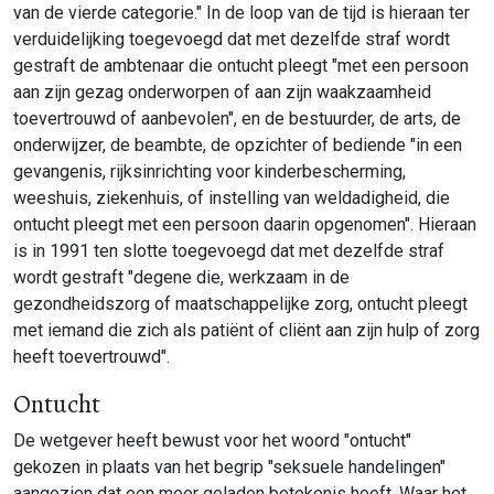
van de vierde categorie." In de loop van de tijd is hieraan ter
verduidelijking toegevoegd dat met dezelfde straf wordt
gestraft de ambtenaar die ontucht pleegt "met een persoon
aan zijn gezag onderworpen of aan zijn waakzaamheid
toevertrouwd of aanbevolen", en de bestuurder, de arts, de
onderwijzer, de beambte, de opzichter of bediende "in een
gevangenis, rijksinrichting voor kinderbescherming,
weeshuis, ziekenhuis, of instelling van weldadigheid, die
ontucht pleegt met een persoon daarin opgenomen". Hieraan
is in 1991 ten slotte toegevoegd dat met dezelfde straf
wordt gestraft "degene die, werkzaam in de
gezondheidszorg of maatschappelijke zorg, ontucht pleegt
met iemand die zich als patiënt of cliënt aan zijn hulp of zorg
heeft toevertrouwd".
Ontucht
De wetgever heeft bewust voor het woord "ontucht"
gekozen in plaats van het begrip "seksuele handelingen"
aangezien dat een meer geladen betekenis heeft. Waar het