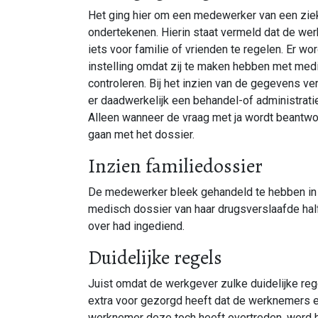
Het ging hier om een medewerker van een zie
ondertekenen. Hierin staat vermeld dat de w
iets voor familie of vrienden te regelen. Er wo
instelling omdat zij te maken hebben met me
controleren. Bij het inzien van de gegevens 
er daadwerkelijk een behandel-of administrati
Alleen wanneer de vraag met ja wordt beantw
gaan met het dossier.
Inzien familiedossier
De medewerker bleek gehandeld te hebben in s
medisch dossier van haar drugsverslaafde half
over had ingediend.
Duidelijke regels
Juist omdat de werkgever zulke duidelijke re
extra voor gezorgd heeft dat de werknemers er
werknemer deze toch heeft overtreden, werd 