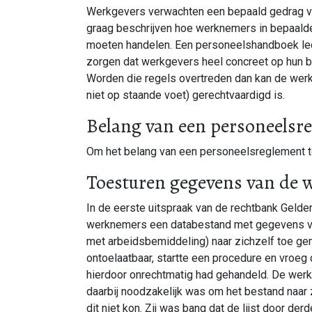
Werkgevers verwachten een bepaald gedrag v
graag beschrijven hoe werknemers in bepaalde s
moeten handelen. Een personeelshandboek leent
zorgen dat werkgevers heel concreet op hun be
Worden die regels overtreden dan kan de werkg
niet op staande voet) gerechtvaardigd is.
Belang van een personeelsr
Om het belang van een personeelsreglement te
Toesturen gegevens van de 
In de eerste uitspraak van de rechtbank Gelde
werknemers een databestand met gegevens va
met arbeidsbemiddeling) naar zichzelf toe gem
ontoelaatbaar, startte een procedure en vroeg
hierdoor onrechtmatig had gehandeld. De werkn
daarbij noodzakelijk was om het bestand naar 
dit niet kon. Zij was bang dat de lijst door de