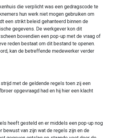
kenhuis die verplicht was een gedragscode te
erknemers hun werk niet mogen gebruiken om
rdt een strikt beleid gehanteerd binnen de
dische gegevens. De werkgever kon dit
verscheen bovendien een pop-up met de vraag of
eve reden bestaat om dit bestand te openen.
oord, kan de betreffende medewerker verder
trijd met de geldende regels toen zij een
broer opgevraagd had en hij hier een klacht
gels heeft gesteld en er middels een pop-up nog
 bewust van zijn wat de regels zijn en de
het gegeven ontslag op staande voet door de