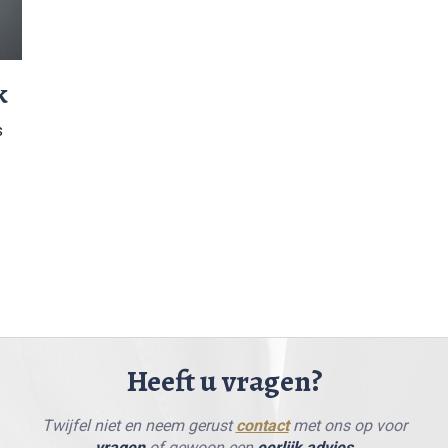
k
s
Heeft u vragen?
Twijfel niet en neem gerust
contact
met ons op voor
vragen
of gewoon een
eerlijk advies