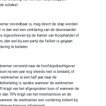
de schakel.
emer onvindbaar is, mag direct de stap worden
r is dan wel een verklaring van de deurwaarder
t is ingeschreven bij de Kamer van Koophandel of
 dan wel bij een partij die failliet is gegaan
ering te betalen.
erknemer versneld naar de hoofdopdrachtgever
oon na een jaar nog steeds niet is betaald, of
 werknemer al een half jaar naar de
derbetaling is sprake wanneer de werknemer
t krijgt van het afgesproken loon of wanneer de
 dan 70% krijgt van het minimumloon en de
wanneer de werknemer een vordering indient bij
htgever hiervoor informeert.