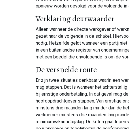
opnieuw worden gevolgd voor de volgende in 
Verklaring deurwaarder
Alleen wanneer de directe werkgever of werkn
gezet naar de volgende in de schakel. Hiervoo
nodig. Hetzelfde geldt wanneer een partij nie
in een buitenlandse register van ondernemingen,
met een boedel die onvoldoende is om de vord
De versnelde route
Er zijn twee situaties denkbaar waarin een w
mag stappen. Dat is wanneer het achterstallig l
bij ernstige onderbetaling. In dat geval mag de
hoofdopdrachtgever stappen. Van ernstige on
minstens drie maanden lang minder dan de helf
werknemer minstens drie maanden lang minder
minimumvakantiebijslag. De keten gaat lopen 
de werkgever en tegelijkertijd de hoofdopdrac