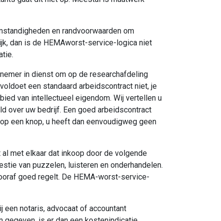
e omstandigheden en randvoorwaarden om
ijk, dan is de HEMAworst-service-logica niet
tie.
knemer in dienst om op de researchafdeling
oldoet een standaard arbeidscontract niet, je
ed van intellectueel eigendom. Wij vertellen u
ld over uw bedrijf. Een goed arbeidscontract
n op een knop, u heeft dan eenvoudigweg geen
et al met elkaar dat inkoop door de volgende
estie van puzzelen, luisteren en onderhandelen.
 vooraf goed regelt. De HEMA-worst-service-
ij een notaris, advocaat of accountant
n gegeven, is er dan een kostenindicatie