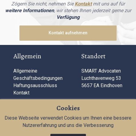
Zögern Sie nicht, nehmen Sie
Kontakt
mit uns auf für
weitere Informationen
, wir stehen Ihnen jederzeit gerne zur
Verfügung
Kontakt aufnehmen
Allgemein
Standort
Allgemeine
SMART Advocaten
Geschäftsbedingungen
Luchthavenweg 53
Haftungsausschluss
5657 EA Eindhoven
Kontakt
Unternehmensinformationen
Cookies
Diese Webseite verwendet Cookies um Ihnen eine bessere
T:
040 284 11 72
Nutzererfahrung und uns die Verbesserung
KVK: 71181687